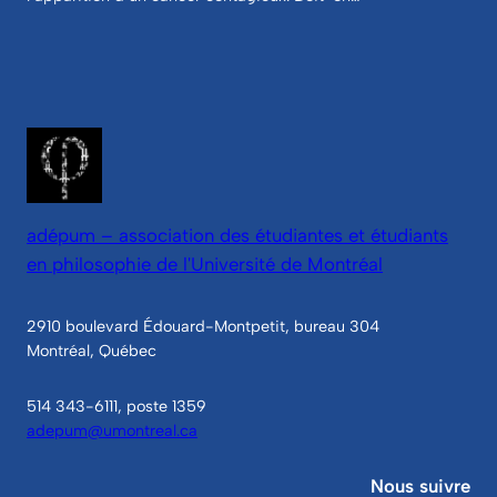
adépum – association des étudiantes et étudiants
en philosophie de l'Université de Montréal
2910 boulevard Édouard-Montpetit, bureau 304
Montréal, Québec
514 343-6111, poste 1359
adepum@umontreal.ca
Nous suivre